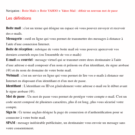
Navigation :
Boite Mails
>
Boite YAHOO
>
Yahoo Mail : définir un nouveau mot de passe
Les définitions
Boite mail
: c'est un terme qui désigne un espace où vous pouvez envoyer et recevoir
des e-mails.
Messagerie
: outil en ligne qui vous permet de transmettre des messages à distance à
l'aide d'une connexion Internet.
Boite de réception
: rubrique de votre boite mail où vous pouvez apercevoir vos
derniers courriels reçus (ou l'ensemble de vos e-mails)
E-mail
ou
courriel
: message virtuel qui se transmet entre deux destinataire à l'aide
d'une adresse e-mail composer d'un nom et prénom ou d'un identifiant, du signe arobase
(@) et du nom de domaine de votre boite mail.
Webmail
: c'est un service en ligne qui vous permet de lire vos e-mails à distance sur
Internet en disposant d'un identifiant et d'un mot de passe.
Identifiant
: L'identifiant ou ID est généralement votre adresse e-mail ou le début avant
le signe arobase (@).
Mot de passe
: Un mot de passe vous permet de protéger votre compte e-mail. C'est un
code secret composé de plusieurs caractères, plus il est long, plus vous sécurisé votre
compte.
Sign in
: Ce terme anglais désigne la page de connexion et d'authentification pour se
connecter à votre boite mail.
SPAM
: message indésirable publicitaire, un destinataire vous envoie un message sans
votre consentement.