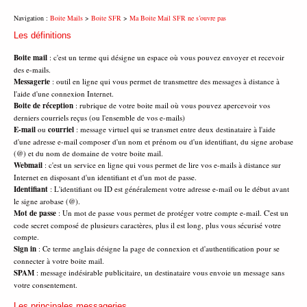
Navigation :
Boite Mails
>
Boite SFR
>
Ma Boite Mail SFR ne s’ouvre pas
Les définitions
Boite mail
: c'est un terme qui désigne un espace où vous pouvez envoyer et recevoir
des e-mails.
Messagerie
: outil en ligne qui vous permet de transmettre des messages à distance à
l'aide d'une connexion Internet.
Boite de réception
: rubrique de votre boite mail où vous pouvez apercevoir vos
derniers courriels reçus (ou l'ensemble de vos e-mails)
E-mail
ou
courriel
: message virtuel qui se transmet entre deux destinataire à l'aide
d'une adresse e-mail composer d'un nom et prénom ou d'un identifiant, du signe arobase
(@) et du nom de domaine de votre boite mail.
Webmail
: c'est un service en ligne qui vous permet de lire vos e-mails à distance sur
Internet en disposant d'un identifiant et d'un mot de passe.
Identifiant
: L'identifiant ou ID est généralement votre adresse e-mail ou le début avant
le signe arobase (@).
Mot de passe
: Un mot de passe vous permet de protéger votre compte e-mail. C'est un
code secret composé de plusieurs caractères, plus il est long, plus vous sécurisé votre
compte.
Sign in
: Ce terme anglais désigne la page de connexion et d'authentification pour se
connecter à votre boite mail.
SPAM
: message indésirable publicitaire, un destinataire vous envoie un message sans
votre consentement.
Les principales messageries