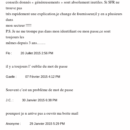
conseils donnés « généreusements » sont absolument inutiles. Si SFR ne
trouve pas
très rapidement une explication,je change de fournisseur,il y en a plusieurs
dans
mon secteur !!!!!
P.S. Je ne me trompe pas dans mon identifiant ou mon passe,ce sont
toujours les
mêmes depuis 3 ans…….
Flo :
20 Juillet 2015
2:56 PM
il y a toujours l’ oublie du mot de passe
Gaelle :
07 Février 2015
4:12 PM
Souvent c’est un problème de mot de passe
J.C. :
30 Janvier 2015
6:38 PM
pourquoi je n arrive pas a ouvrir ma boite mail
Anonyme :
29 Janvier 2015
5:29 PM