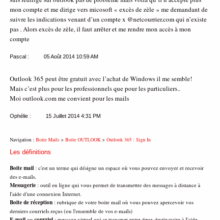
mon compte et me dirige vers micosoft « excès de zèle » me demandant de
suivre les indications venant d’un compte x @netcourrier.com qui n’existe
pas . Alors excès de zèle, il faut arrêter et me rendre mon accès à mon
compte
Pascal :
05 Août 2014
10:59 AM
Outlook 365 peut être gratuit avec l’achat de Windows il me semble!
Mais c’est plus pour les professionnels que pour les particuliers..
Moi outlook.com me convient pour les mails
Ophélie :
15 Juillet 2014
4:31 PM
Navigation :
Boite Mails
>
Boite OUTLOOK
>
Outlook 365 : Sign In
Les définitions
Boite mail
: c'est un terme qui désigne un espace où vous pouvez envoyer et recevoir
des e-mails.
Messagerie
: outil en ligne qui vous permet de transmettre des messages à distance à
l'aide d'une connexion Internet.
Boite de réception
: rubrique de votre boite mail où vous pouvez apercevoir vos
derniers courriels reçus (ou l'ensemble de vos e-mails)
E-mail
ou
courriel
: message virtuel qui se transmet entre deux destinataire à l'aide