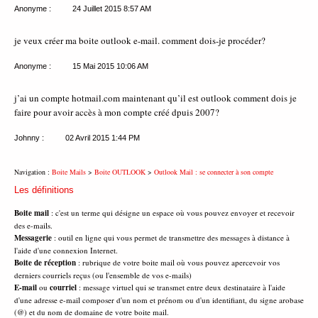
Anonyme :
24 Juillet 2015
8:57 AM
je veux créer ma boite outlook e-mail. comment dois-je procéder?
Anonyme :
15 Mai 2015
10:06 AM
j’ai un compte hotmail.com maintenant qu’il est outlook comment dois je
faire pour avoir accès à mon compte créé dpuis 2007?
Johnny :
02 Avril 2015
1:44 PM
Navigation :
Boite Mails
>
Boite OUTLOOK
>
Outlook Mail : se connecter à son compte
Les définitions
Boite mail
: c'est un terme qui désigne un espace où vous pouvez envoyer et recevoir
des e-mails.
Messagerie
: outil en ligne qui vous permet de transmettre des messages à distance à
l'aide d'une connexion Internet.
Boite de réception
: rubrique de votre boite mail où vous pouvez apercevoir vos
derniers courriels reçus (ou l'ensemble de vos e-mails)
E-mail
ou
courriel
: message virtuel qui se transmet entre deux destinataire à l'aide
d'une adresse e-mail composer d'un nom et prénom ou d'un identifiant, du signe arobase
(@) et du nom de domaine de votre boite mail.