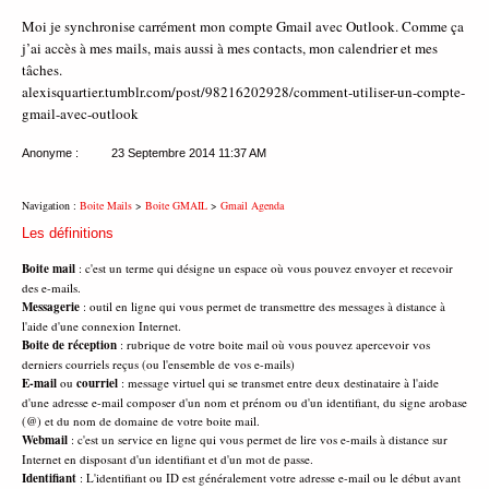
Moi je synchronise carrément mon compte Gmail avec Outlook. Comme ça
j’ai accès à mes mails, mais aussi à mes contacts, mon calendrier et mes
tâches.
alexisquartier.tumblr.com/post/98216202928/comment-utiliser-un-compte-
gmail-avec-outlook
Anonyme :
23 Septembre 2014
11:37 AM
Navigation :
Boite Mails
>
Boite GMAIL
>
Gmail Agenda
Les définitions
Boite mail
: c'est un terme qui désigne un espace où vous pouvez envoyer et recevoir
des e-mails.
Messagerie
: outil en ligne qui vous permet de transmettre des messages à distance à
l'aide d'une connexion Internet.
Boite de réception
: rubrique de votre boite mail où vous pouvez apercevoir vos
derniers courriels reçus (ou l'ensemble de vos e-mails)
E-mail
ou
courriel
: message virtuel qui se transmet entre deux destinataire à l'aide
d'une adresse e-mail composer d'un nom et prénom ou d'un identifiant, du signe arobase
(@) et du nom de domaine de votre boite mail.
Webmail
: c'est un service en ligne qui vous permet de lire vos e-mails à distance sur
Internet en disposant d'un identifiant et d'un mot de passe.
Identifiant
: L'identifiant ou ID est généralement votre adresse e-mail ou le début avant