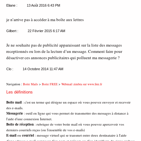
Eliane :
13 Août 2016
6:43 PM
je n’arrive pas à accéder à ma boîte aux lettres
Gilbert :
22 Février 2015
6:17 AM
Je ne souhaite pas de publicité apparaissant sur la liste des messages
receptionnés ou lors de la lecture d’un message. Comment faire pour
désactiver ces annonces publicitaires qui polluent ma messagerie ?
Clo :
14 Octobre 2014
11:47 AM
Navigation :
Boite Mails
>
Boite FREE
>
Webmail zimbra sur www.free.fr
Les définitions
Boite mail
: c'est un terme qui désigne un espace où vous pouvez envoyer et recevoir
des e-mails.
Messagerie
: outil en ligne qui vous permet de transmettre des messages à distance à
l'aide d'une connexion Internet.
Boite de réception
: rubrique de votre boite mail où vous pouvez apercevoir vos
derniers courriels reçus (ou l'ensemble de vos e-mails)
E-mail
ou
courriel
: message virtuel qui se transmet entre deux destinataire à l'aide
d'une adresse e-mail composer d'un nom et prénom ou d'un identifiant, du signe arobase